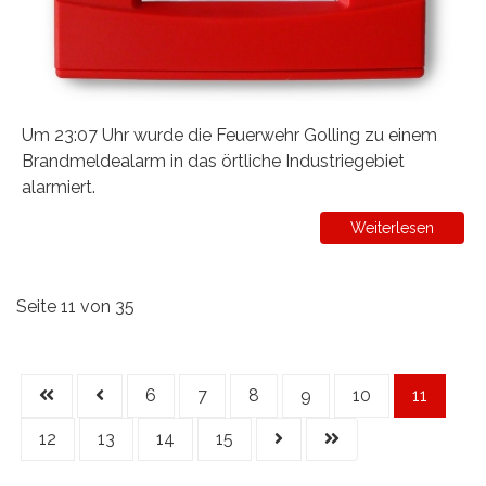
Um 23:07 Uhr wurde die Feuerwehr Golling zu einem
Brandmeldealarm in das örtliche Industriegebiet
alarmiert.
Weiterlesen
Seite 11 von 35
6
7
8
9
10
11
12
13
14
15