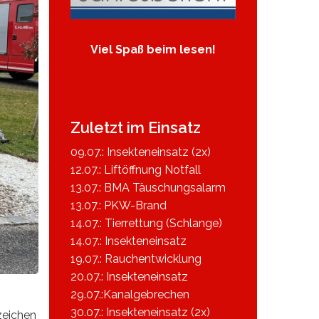
Viel Spaß beim lesen!
Zuletzt im Einsatz
09.07.: Insekteneinsatz (2x)
12.07.: Liftöffnung Notfall
13.07.: BMA Täuschungsalarm
13.07.: PKW-Brand
14.07.: Tierrettung (Schlange)
14.07.: Insekteneinsatz
19.07.: Rauchentwicklung
20.07.: Insekteneinsatz
29.07.:Kanalgebrechen
30.07.: Insekteneinsatz (2x)
zeichen