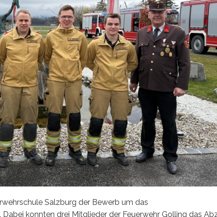
rwehrschule Salzburg der Bewerb um das
 Dabei konnten drei Mitglieder der Feuerwehr Golling das Ab