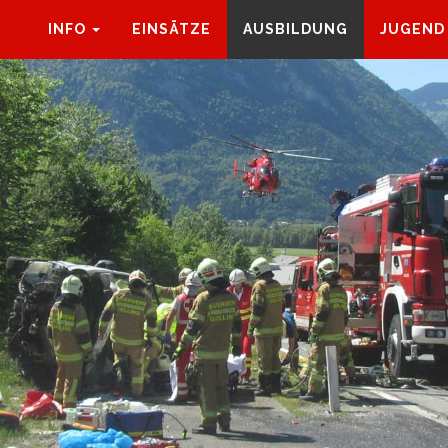
INFO
EINSÄTZE
AUSBILDUNG
JUGEND