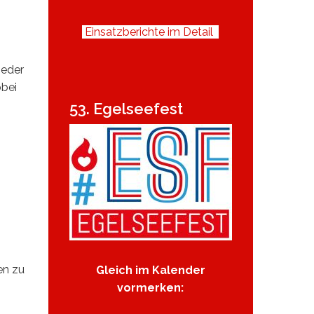
Einsatzberichte im Detail
ieder
obei
53. Egelseefest
ten zu
Gleich im Kalender
vormerken: