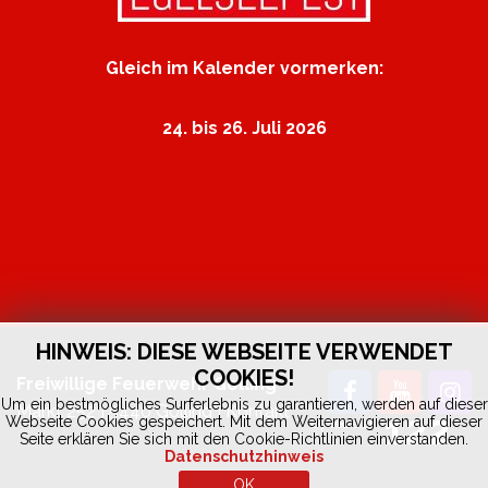
Gleich im Kalender vormerken:
24. bis 26. Juli 2026
HINWEIS: DIESE WEBSEITE VERWENDET
COOKIES!
Freiwillige Feuerwehr Golling
Um ein bestmögliches Surferlebnis zu garantieren, werden auf dieser
Markt 252 | 5440 Golling |
Kontakt
122
Webseite Cookies gespeichert. Mit dem Weiternavigieren auf dieser
by
fedia.at
Seite erklären Sie sich mit den Cookie-Richtlinien einverstanden.
Datenschutzhinweis
OK