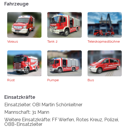
Fahrzeuge
Voraus
Tank 2
Teleskopmastbühne
Rüst
Pumpe
Bus
Einsatzkräfte
Einsatzleiter: OBI Martin Schönleitner
Mannschaft: 31 Mann
Weitere Einsatzkräfte: FF Werfen, Rotes Kreuz, Polizei,
ÖBB-Einsatzleiter